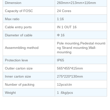
Dimension
260mm×213mm×116mm
Capacity of FOSC
24 Cores
Max ratio
1:16
Cable entry ports
IN 1 OUT 16
Diameter of cable
Φ 16
Pole mounting,Pedestal mounti
Assemmbling method
ng Strand mounting,Wall-
mounting
Protection leve
IP65
Outter carton size
565*455*415mm
Inner carton size
275*220*130mm
Number of packing
12pcs/ctn
Weight
1 .6kg/pcs